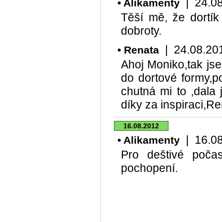
| 24.08.
• Alikamenty
Těší mě, že dortík
dobroty.
| 24.08.2012
• Renata
Ahoj Moniko,tak jse
do dortové formy,po
chutná mi to ,dala 
díky za inspiraci,R
16.08.2012
| 16.08.
• Alikamenty
Pro deštivé poča
pochopení.