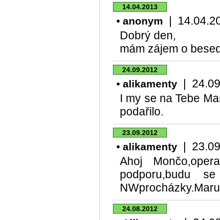
14.04.2013
| 14.04.201
• anonym
Dobrý den,
mám zájem o besedu
24.09.2012
| 24.09.
• alikamenty
I my se na Tebe Mar
podařilo.
23.09.2012
| 23.09.
• alikamenty
Ahoj Mončo,oper
podporu,budu s
NWprocházky.Maru
24.08.2012