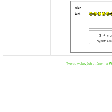
nick
text
1
1
+
2
nu
Vyplňte kon
Tvorba webových stránek na
W