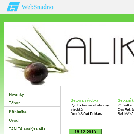
WebSnadno
Novinky
Beton a výrobky
Setkání k
Tábor
Výroba betonu a betonových
24. Setkání
výrobků
Duo Rak &
Přihláška
Dobré Štěstí-Dobřany
BAUMAXA.
Úvod
TANITA analýza těla
18.12.2013