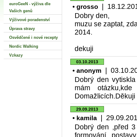
euroGeeN - výživa dle
| 18.12.2013
• grosso
Vašich genů
Dobry den,
Výživové poradenství
muzu se zaptat, zda
Úprava stravy
2014.
Osvědčené i nové recepty
Nordic Walking
dekuji
Vzkazy
03.10.2013
| 03.10.201
• anonym
Dobrý den vytiskla
mám otázku,kde 
Domažlicích.Děkuj
29.09.2013
| 29.09.2013
• kamila
Dobrý den ,před 3 
formování postav