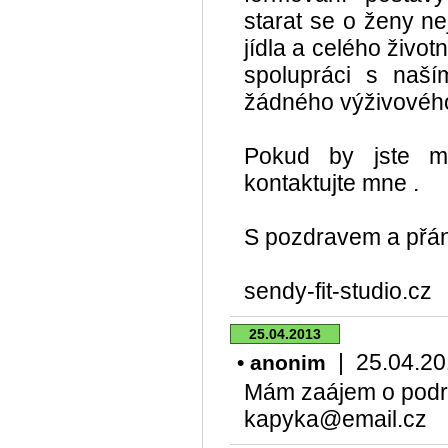
starat se o ženy ne
jídla a celého živo
spolupráci s naš
žádného výživového 
Pokud by jste m
kontaktujte mne .
S pozdravem a přá
sendy-fit-studio.cz
25.04.2013
| 25.04.201
• anonim
Mám zaájem o podro
kapyka@email.cz