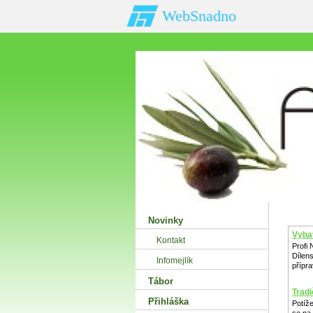
WebSnadno
Novinky
Vybav
Kontakt
Profi 
Dílen
Infomejlík
přípr
Tábor
Tradi
Přihláška
Potíž