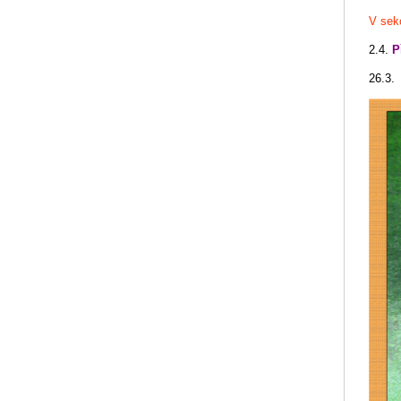
V sek
2.4.
Př
26.3.