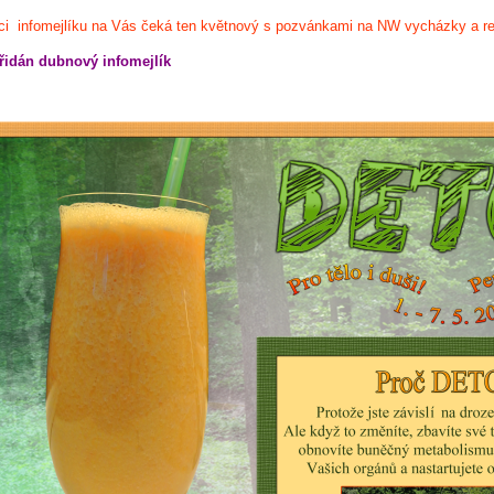
ci infomejlíku na Vás čeká ten květnový s pozvánkami na NW vycházky a re
idán dubnový infomejlík