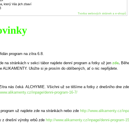
 Dr
, který Vás jich zbaví
ě
Tvorba webových stránek a e-shopů
ovinky
řidán program na zítra 6.8.
de na stránkách v sekci tábor najdete denní program a fotky už jen
zde
.
Běhe
e ALIKAMENTY. Uložte si je prosím do oblíbených, ať o nic nepřijdete.
 Zítra nás čeká ALCHYMIE. Všichni už se těšíme a fotky z dnešního dne zde
/www.alikamenty.cz/inpage/denni-program-16-7/
 program už najdete zde na stránkách nebo zde
http://www.alikamenty.cz/inp
ky z dnešní výroby erbů zde
http://www.alikamenty.cz/inpage/denni-program-15