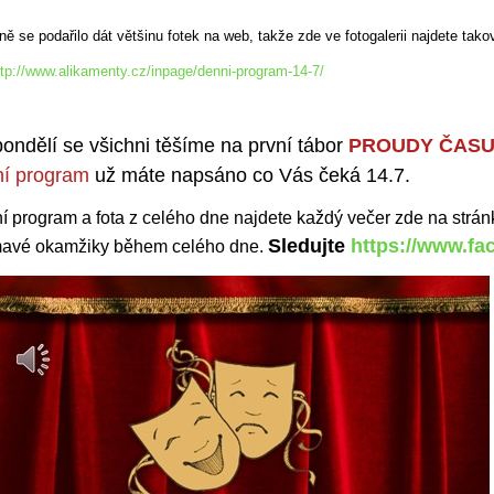
ě se podařilo dát většinu fotek na web, takže zde ve fotogalerii najdete tak
ttp://www.alikamenty.cz/inpage/denni-program-14-7/
ondělí se všichni těšíme na první tábor
PROUDY ČAS
í program
už máte napsáno co Vás čeká 14.7.
í program a fota z celého dne najdete každý večer zde na strá
Sledujte
https://www.fa
mavé okamžiky během celého dne.