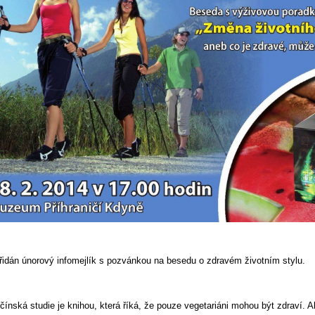
Přidán únorový infomejlík s pozvánkou na besedu o zdravém životním stylu.
čínská studie je knihou, která říká, že pouze vegetariáni mohou být zdraví. A