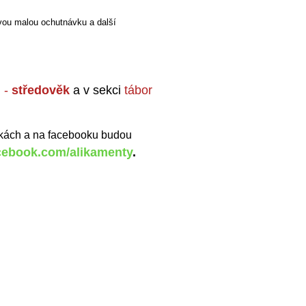
ovou malou ochutnávku a další
U
-
středověk
a v sekci
tábor
nkách a na facebooku budou
cebook.com/alikamenty
.