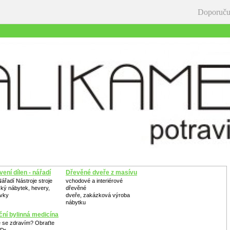
Doporuču
ení dílen - nářadí
Dřevěné dveře z masívu
Nářadí Nástroje stroje
vchodové a interiérové
ský nábytek, hevery,
dřevěné
avky
dveře, zakázková výroba
nábytku
ční bylinná medicína
e se zdravím? Obraťte