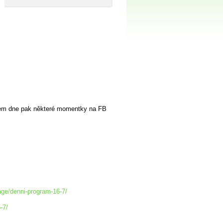
m dne pak některé momentky na FB
age/denni-program-16-7/
-7/