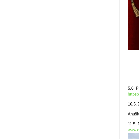
5.6. P
https
16.5. 
Anušk
11.5.
www.a