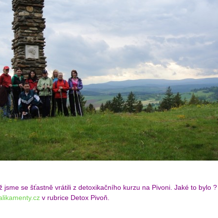
ž jsme se šťastně vrátili z detoxikačního kurzu na Pivoni. Jaké to bylo
likamenty.cz
v rubrice Detox Pivoň.