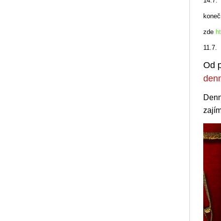
14.7.
konečn
zde
h
11.7.
Od p
denn
Denn
zají