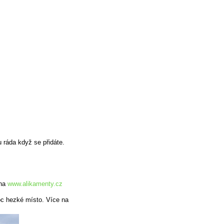
 ráda když se přidáte.
 na
www.alikamenty.cz
oc hezké místo. Více na