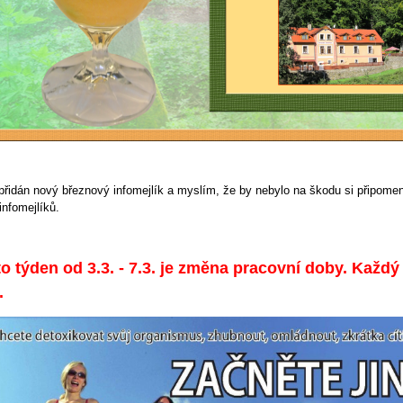
řidán nový březnový infomejlík a myslím, že by nebylo na škodu si připomeno
infomejlíků.
o týden od 3.3. - 7.3. je změna pracovní doby. Každý
.