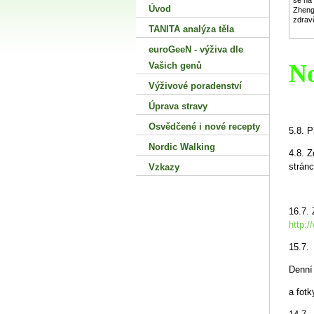
se na
Úvod
Zhenga
zdrav
TANITA analýza těla
euroGeeN - výživa dle
N
Vašich genů
Výživové poradenství
Úprava stravy
Osvědčené i nové recepty
5.8. P
Nordic Walking
4.8. Z
stránc
Vzkazy
16.7.
http:/
15.7.
Denní
a fot