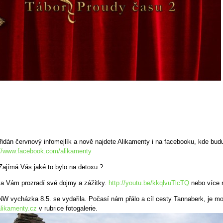
řidán červnový infomejlík a nově najdete Alikamenty i na facebooku, kde budu
://www.facebook.com/alikamenty
Zajímá Vás jaké to bylo na detoxu ?
a Vám prozradí své dojmy a zážitky.
http://youtu.be/kkqlvuTlcTQ
nebo více
 NW vycházka 8.5. se vydařila. Počasí nám přálo a cíl cesty Tannaberk, je m
likamenty.cz
v rubrice fotogalerie.