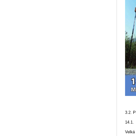
3.2. 
14.1.
Velká 