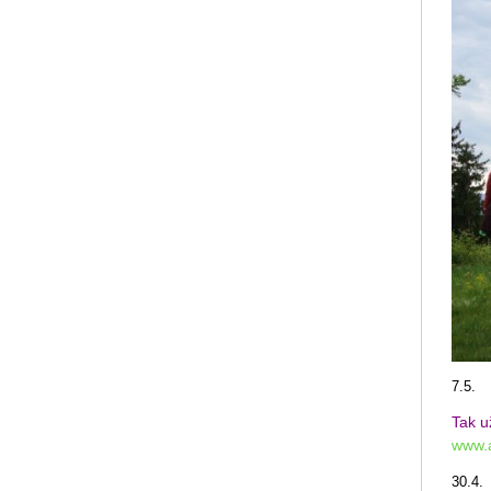
7.5.
Tak u
www.a
30.4.