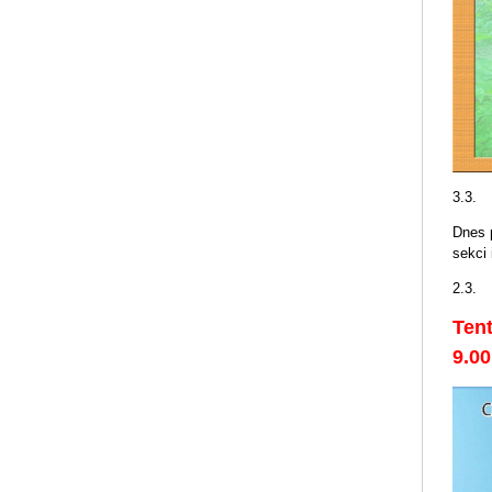
3.3.
Dnes p
sekci 
2.3.
Tent
9.00